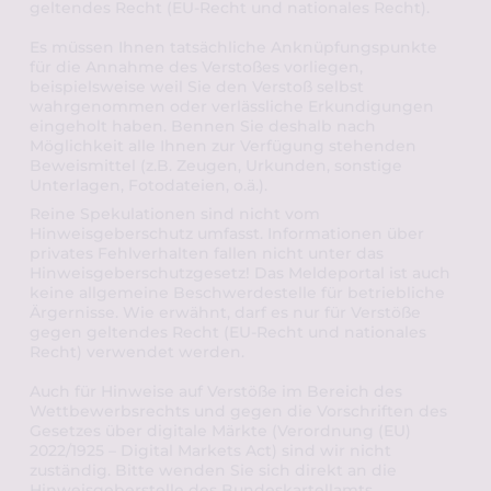
geltendes Recht (EU-Recht und nationales Recht). 
Es müssen Ihnen tatsächliche Anknüpfungspunkte 
für die Annahme des Verstoßes vorliegen, 
beispielsweise weil Sie den Verstoß selbst 
wahrgenommen oder verlässliche Erkundigungen 
eingeholt haben. Bennen Sie deshalb nach 
Möglichkeit alle Ihnen zur Verfügung stehenden 
Beweismittel (z.B. Zeugen, Urkunden, sonstige 
Unterlagen, Fotodateien, o.ä.). 
Reine Spekulationen sind nicht vom 
Hinweisgeberschutz umfasst. 
Informationen über 
privates Fehlverhalten fallen nicht unter das 
Hinweisgeberschutzgesetz! Das Meldeportal ist auch 
keine allgemeine Beschwerdestelle für betriebliche 
Ärgernisse. Wie erwähnt, darf es nur für Verstöße 
gegen geltendes Recht (EU-Recht und nationales 
Recht) verwendet werden. 
Auch für Hinweise auf Verstöße im Bereich des 
Wettbewerbsrechts und gegen die Vorschriften des 
Gesetzes über digitale Märkte (Verordnung (EU) 
2022/1925 – Digital Markets Act) sind wir nicht 
zuständig. Bitte wenden Sie sich direkt an die 
Hinweisgeberstelle des Bundeskartellamts. 