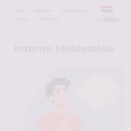
Zum
Inhalt
Start
HINWEISE
Informationen
springen
Schutz
Meldeportal
Interne Meldestelle 