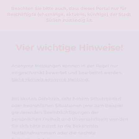
Beachten Sie bitte auch, dass dieses Portal nur für 
Beschäftigte (ehemalige, aktuelle, künftige) der Stadt 
Süßen zuständig ist.
Vier wichtige Hinweise!
Anonyme Meldungen können in der Regel nur 
eingeschränkt bewertet und bearbeitet werden. 
Siehe Hinweis anonyme Meldung.
Bei akuten Gefahren, 
sehr hohem Schutzbedarf 
oder bedrohlichen Situationen (wie zum Beispiel 
g
ravierenden Beeinträchtigungen der 
persönlichen Freiheit und Unversehrtheit) wenden 
Sie sich bitte zuerst an die bekannten 
Notfallrufnummern oder die nächste 