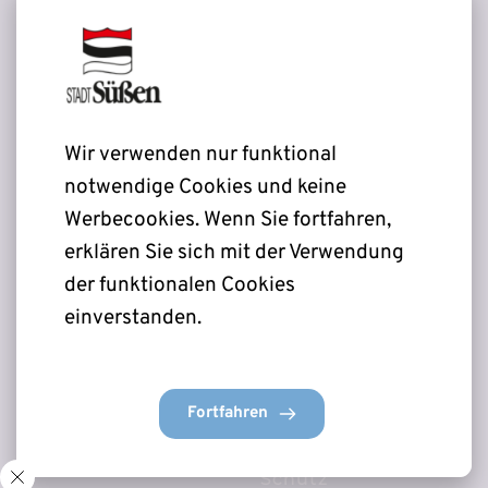
Hinweisgeber-
Rechtliches
24.de
Kahllachweg 13a
Impressum
77694 Kehl
Datenschutz
+49 (0) 7851 957 88 19
Wir verwenden nur funktional 
info
@hinweisgeber-
notwendige Cookies und keine 
24.de
Werbecookies. Wenn Sie fortfahren, 
Hinweise bitte nicht per 
erklären Sie sich mit der Verwendung 
Email senden 
der funktionalen Cookies 
einverstanden.
Stadt Süßen
Meldestelle
Heidenheimer Str. 30
Start
Fortfahren
73079 Süßen
HINWEISE
+49 7162 9616-111
Informationen
Schutz